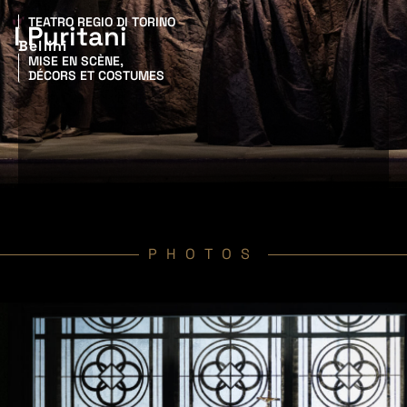
TEATRO REGIO DI TORINO
I Puritani
Bellini
MISE EN SCÈNE,
DÉCORS ET COSTUMES
PHOTOS