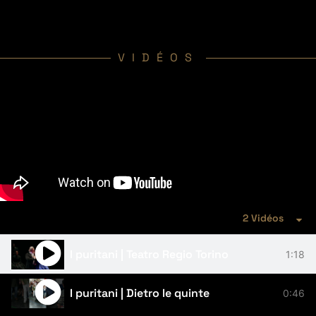
VIDÉOS
2 Vidéos
I puritani | Teatro Regio Torino
1:18
I puritani | Dietro le quinte
0:46